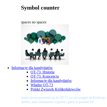
Symbol counter
spaces
no spaces
Informacje dla kandydatów
OT-73. Historia
OT-73. Koncepcja
Informacje dla kandydatów
Władze OT-73
Polski Związek Krótkofalowców
Jeżeli chcesz przenieść się do OT-73 czy też wstąpić do Polskieg
spełnić, jakie dokumenty wypełnić, gdzie je przesłać itd.