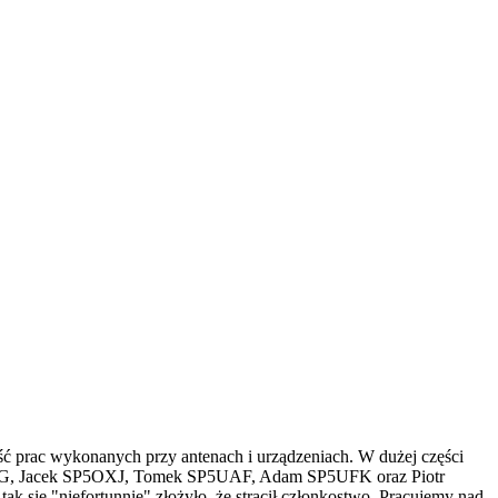
ć prac wykonanych przy antenach i urządzeniach. W dużej części
SP4MPG, Jacek SP5OXJ, Tomek SP5UAF, Adam SP5UFK oraz Piotr
ię "niefortunnie" złożyło, że stracił członkostwo. Pracujemy nad