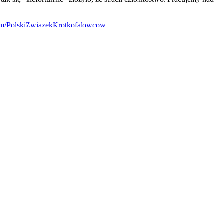
om/PolskiZwiazekKrotkofalowcow