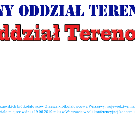
rszawskich krótkofalowców. Zrzesza krótkofalowców z Warszawy, województwa maz
miało miejsce w dniu 19.06.2010 roku w Warszawie w sali konferencyjnej koncernu