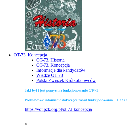
OT-73. Koncepcja
OT-73. Historia
OT-73. Koncepcja
Informacje dla kandydatów
Władze OT-73
Polski Związek Krótkofalowców
Jaki był i jest pomysł na funkcjonowanie OT-73.
Podstawowe informacje dotyczące zasad funkcjonowania OT-73 i 
https://vot.pzk.org.pl/ot-73-koncepcja
×