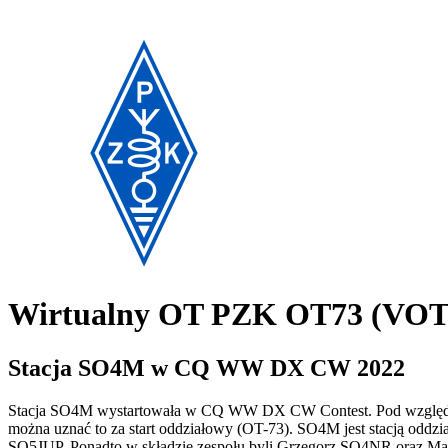
Wirtualny OT PZK OT73 (VO
Stacja SO4M w CQ WW DX CW 2022
Stacja SO4M wystartowała w CQ WW DX CW Contest. Pod względem wyn
można uznać to za start oddziałowy (OT-73). SO4M jest stacją od
SQ5JUP. Ponadto w składzie zespołu byli Grzegorz SQ4NR oraz Mac