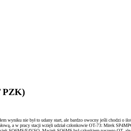
T PZK)
iku nie był to udany start, ale bardzo owocny jeśli chodzi o iloś
działową, a w pracy stacji wzięli udział członkowie OT-73: Mirek 
iek SQ6MS/F4VSQ. Maciek SQ6MS był członkiem naszego OT, ale tak s