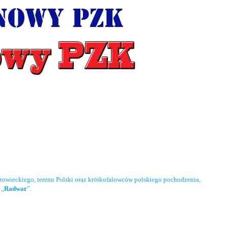
owieckiego, terenu Polski oraz krótkofalowców polskiego pochodzenia,
 „
Radwar
”.