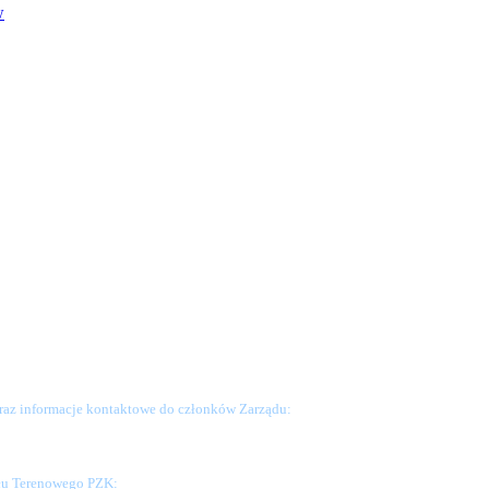
w
raz informacje kontaktowe do członków Zarządu:
ału Terenowego PZK: