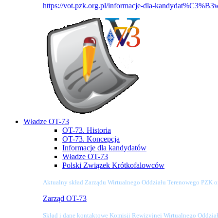
https://vot.pzk.org.pl/informacje-dla-kandydat%C3%B3
Władze OT-73
OT-73. Historia
OT-73. Koncepcja
Informacje dla kandydatów
Władze OT-73
Polski Związek Krótkofalowców
Aktualny skład Zarządu Wirtualnego Oddziału Terenowego PZK o
Zarząd OT-73
Skład i dane kontaktowe Komisji Rewizyjnej Wirtualnego Oddzi