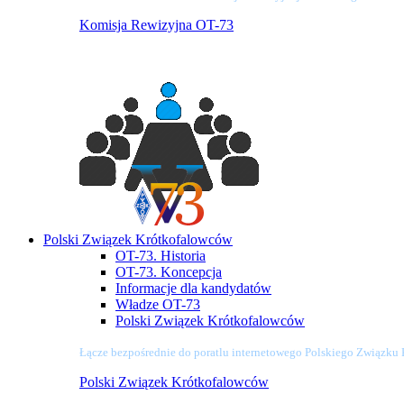
Komisja Rewizyjna OT-73
Polski Związek Krótkofalowców
OT-73. Historia
OT-73. Koncepcja
Informacje dla kandydatów
Władze OT-73
Polski Związek Krótkofalowców
Łącze bezpośrednie do poratlu internetowego Polskiego Związku
Polski Związek Krótkofalowców