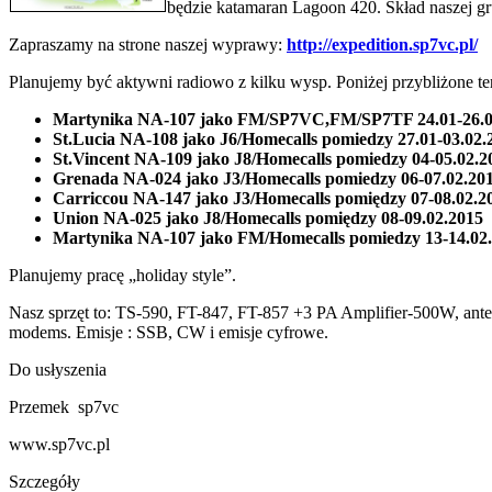
będzie katamaran Lagoon 420. Skład naszej
Zapraszamy na strone naszej wyprawy:
http://expedition.sp7vc.pl/
Planujemy być aktywni radiowo z kilku wysp. Poniżej przybliżone te
Martynika NA-107 jako FM/SP7VC,FM/SP7TF 24.01-26.0
St.Lucia NA-108 jako J6/Homecalls pomiedzy 27.01-03.02.
St.Vincent NA-109 jako J8/Homecalls pomiedzy 04-05.02.2
Grenada NA-024 jako J3/Homecalls pomiedzy 06-07.02.20
Carriccou NA-147 jako J3/Homecalls pomiędzy 07-08.02.2
Union NA-025 jako J8/Homecalls pomiędzy 08-09.02.2015
Martynika NA-107 jako FM/Homecalls pomiedzy 13-14.02
Planujemy pracę „holiday style”.
Nasz sprzęt to: TS-590, FT-847, FT-857 +3 PA Amplifier-500W, ant
modems. Emisje : SSB, CW i emisje cyfrowe.
Do usłyszenia
Przemek sp7vc
www.sp7vc.pl
Szczegóły