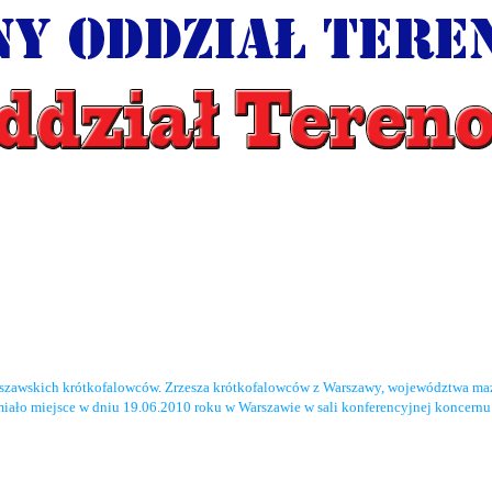
rszawskich krótkofalowców. Zrzesza krótkofalowców z Warszawy, województwa maz
miało miejsce w dniu 19.06.2010 roku w Warszawie w sali konferencyjnej koncernu