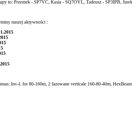
 grupy to: Przemek - SP7VC, Kasia - SQ7OYL, Tadeusz - SP3IPB, J
rminy naszej aktywności :
1.2015
2015
015
15
015
.2015
ennas: Inv-L for 80-160m, 2 fazowane verticale 160-80-40m, HexBeam