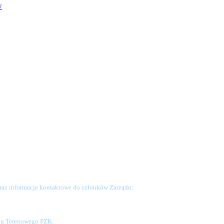
w
raz informacje kontaktowe do członków Zarządu:
ału Terenowego PZK: