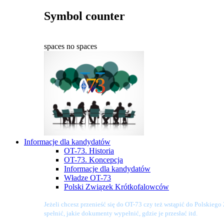
Symbol counter
spaces
no spaces
Informacje dla kandydatów
OT-73. Historia
OT-73. Koncepcja
Informacje dla kandydatów
Władze OT-73
Polski Związek Krótkofalowców
Jeżeli chcesz przenieść się do OT-73 czy też wstąpić do Polskieg
spełnić, jakie dokumenty wypełnić, gdzie je przesłać itd.