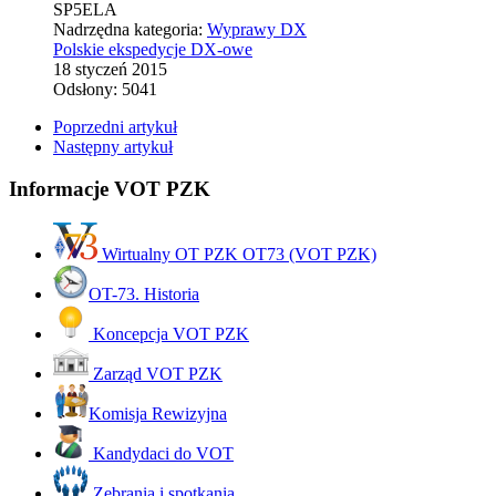
SP5ELA
Nadrzędna kategoria:
Wyprawy DX
Polskie ekspedycje DX-owe
18 styczeń 2015
Odsłony: 5041
Poprzedni artykuł
Następny artykuł
Informacje VOT PZK
Wirtualny OT PZK OT73 (VOT PZK)
OT-73. Historia
Koncepcja VOT PZK
Zarząd VOT PZK
Komisja Rewizyjna
Kandydaci do VOT
Zebrania i spotkania