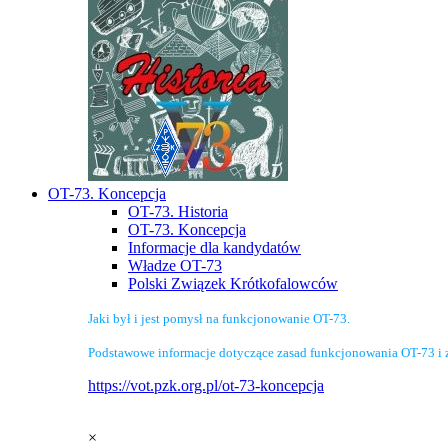
OT-73. Koncepcja
OT-73. Historia
OT-73. Koncepcja
Informacje dla kandydatów
Władze OT-73
Polski Związek Krótkofalowców
Jaki był i jest pomysł na funkcjonowanie OT-73.
Podstawowe informacje dotyczące zasad funkcjonowania OT-73 i 
https://vot.pzk.org.pl/ot-73-koncepcja
×