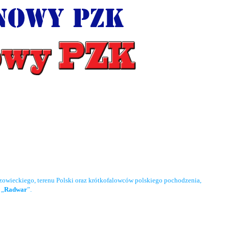
owieckiego, terenu Polski oraz krótkofalowców polskiego pochodzenia,
 „
Radwar
”.