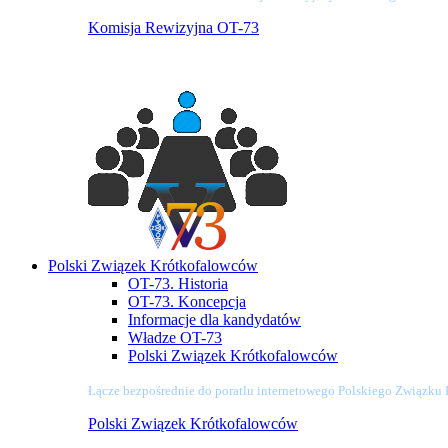
Komisja Rewizyjna OT-73
Polski Związek Krótkofalowców
OT-73. Historia
OT-73. Koncepcja
Informacje dla kandydatów
Władze OT-73
Polski Związek Krótkofalowców
Łącze bezpośrednie do poratlu internetowego Polskiego Związku
Polski Związek Krótkofalowców