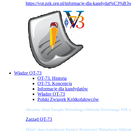
https://vot.pzk.org.pl/informacje-dla-kandydat%C3%B3
Władze OT-73
OT-73. Historia
OT-73. Koncepcja
Informacje dla kandydatów
Władze OT-73
Polski Związek Krótkofalowców
Aktualny skład Zarządu Wirtualnego Oddziału Terenowego PZK o
Zarząd OT-73
Skład i dane kontaktowe Komisji Rewizyjnej Wirtualnego Oddzi