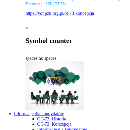
Terenowego PZK (OT-73)
https://vot.pzk.org.pl/ot-73-koncepcja
×
Symbol counter
spaces
no spaces
Informacje dla kandydatów
OT-73. Historia
OT-73. Koncepcja
Informacje dla kandydatów