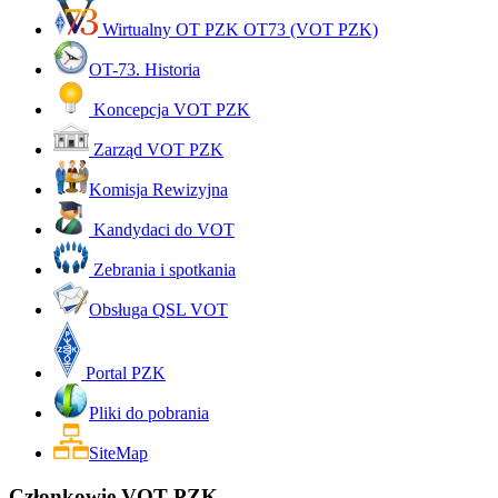
Wirtualny OT PZK OT73 (VOT PZK)
OT-73. Historia
Koncepcja VOT PZK
Zarząd VOT PZK
Komisja Rewizyjna
Kandydaci do VOT
Zebrania i spotkania
Obsługa QSL VOT
Portal PZK
Pliki do pobrania
SiteMap
Członkowie VOT PZK