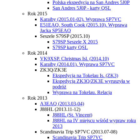
Polska ekspedycja na San Andres 5J0P
San Andres 5J0P - karty QSL
Rok 2015
Karaiby (2015.01-02). Wyprawa SP7VC
E51EAQ. South Cook (2015.10). Wyprawa
Jacka SP5EAQ
Seszele S79SP (2015.10)
S79SP Seszele X 2015
S79SP karty QSL
Rok 2014
VK9XSP. Christmas Isl. (2014.10)
Karaiby (2014.01). Wyprawa SP7VC
ZK3Q/ZK3E
Ekspedycja na Tokelau Is. (ZK3)
Ekspedycja ZK3Q/ZK3E wyruszyła w
podróż
Wyprawa na Tokelau. Relacja
Rok 2013
A3EAQ (2013.03-04)
J88HL (2013.11-12)
J88HL (St. Vincent)
J88HL na IV miejscu wśród wypraw roku
2013
Scandinavia Trip SP7VC (2013.07-08)
Scandinavia Trip SP7VC