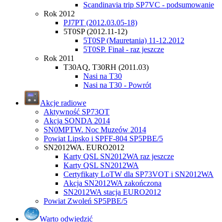
Scandinavia trip SP7VC - podsumowanie
Rok 2012
PJ7PT (2012.03.05-18)
5T0SP (2012.11-12)
5T0SP (Mauretania) 11-12.2012
5T0SP. Finał - raz jeszcze
Rok 2011
T30AQ, T30RH (2011.03)
Nasi na T30
Nasi na T30 - Powrót
Akcje radiowe
Aktywność SP73OT
Akcja SONDA 2014
SN0MPTW. Noc Muzeów 2014
Powiat Lipsko i SPFF-804 SP5PBE/5
SN2012WA. EURO2012
Karty QSL SN2012WA raz jeszcze
Karty QSL SN2012WA
Certyfikaty LoTW dla SP73VOT i SN2012WA
Akcja SN2012WA zakończona
SN2012WA stacja EURO2012
Powiat Zwoleń SP5PBE/5
Warto odwiedzić