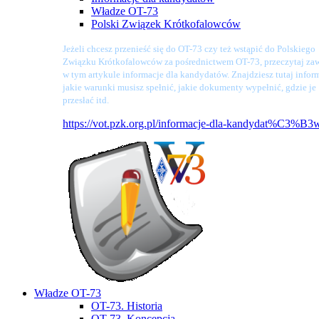
Władze OT-73
Polski Związek Krótkofalowców
Jeżeli chcesz przenieść się do OT-73 czy też wstąpić do Polskiego
Związku Krótkofalowców za pośrednictwem OT-73, przeczytaj zaw
w tym artykule informacje dla kandydatów. Znajdziesz tutaj infor
jakie warunki musisz spełnić, jakie dokumenty wypełnić, gdzie je
przesłać itd.
https://vot.pzk.org.pl/informacje-dla-kandydat%C3%B3
Władze OT-73
OT-73. Historia
OT-73. Koncepcja