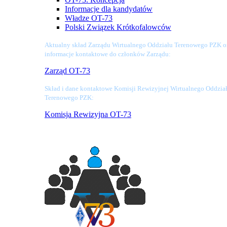
Informacje dla kandydatów
Władze OT-73
Polski Związek Krótkofalowców
Aktualny skład Zarządu Wirtualnego Oddziału Terenowego PZK o
informacje kontaktowe do członków Zarządu:
Zarząd OT-73
Skład i dane kontaktowe Komisji Rewizyjnej Wirtualnego Oddzia
Terenowego PZK:
Komisja Rewizyjna OT-73