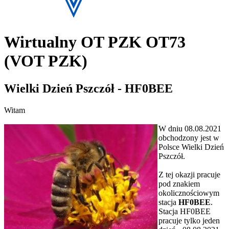
Wirtualny OT PZK OT73
(VOT PZK)
Wielki Dzień Pszczół - HF0BEE
Witam
W dniu 08.08.2021
obchodzony jest w
Polsce Wielki Dzień
Pszczół.
Z tej okazji pracuje
pod znakiem
okolicznościowym
stacja
HF0BEE
.
Stacja HF0BEE
pracuje tylko jeden