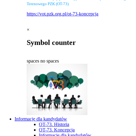
Terenowego PZK (OT-73)
https://vot.pzk.org.pl/ot-73-koncepcja
×
Symbol counter
spaces
no spaces
Informacje dla kandydatów
OT-73. Historia
OT-73. Koncepcja
Informacje dla kandydatów