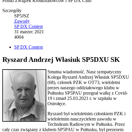
Polski Związek Krótkofalowców i SP DX Club
Szczegóły
SP5JSZ
Zawody
SP DX Contest
31 marzec 2021
4004
SP DX Contest
Ryszard Andrzej Własiuk SP5DXU SK
Smutna wiadomość. Nasz sympatyczny
Kolega Ryszard Andrzej Własiuk SP5DXU
(68), członek PZK w OT73, wieloletni
prezes naszego oddziałowego klubu w
Pułtusku SP5PAU przegrał walkę z Covid-
19 i zmarł 25.03.2021 r. w szpitalu w
Ostrołęce.
Ryszard był wieloletnim członkiem PZK i
wieloletnim nauczycielem zawodu w
Technikum Radiowym w Pułtusku. Przez
cały czas związany z klubem SP5PAU w Pułtusku, był prezesem