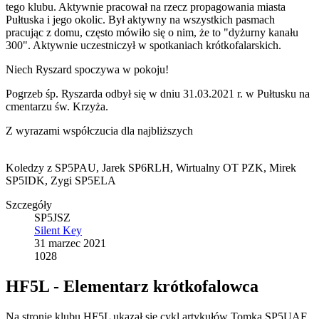
tego klubu. Aktywnie pracował na rzecz propagowania miasta
Pułtuska i jego okolic. Był aktywny na wszystkich pasmach
pracując z domu, często mówiło się o nim, że to "dyżurny kanału
300". Aktywnie uczestniczył w spotkaniach krótkofalarskich.
Niech Ryszard spoczywa w pokoju!
Pogrzeb śp. Ryszarda odbył się w dniu 31.03.2021 r. w Pułtusku na
cmentarzu św. Krzyża.
Z wyrazami współczucia dla najbliższych
Koledzy z SP5PAU, Jarek SP6RLH, Wirtualny OT PZK, Mirek
SP5IDK, Zygi SP5ELA
Szczegóły
SP5JSZ
Silent Key
31 marzec 2021
1028
HF5L - Elementarz krótkofalowca
Na stronie klubu HF5L ukazał się cykl artykułów Tomka SP5UAF