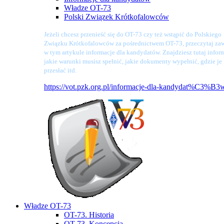
Władze OT-73
Polski Związek Krótkofalowców
Jeżeli chcesz przenieść się do OT-73 czy też wstąpić do Polskiego
Związku Krótkofalowców za pośrednictwem OT-73, przeczytaj zaw
w tym artykule informacje dla kandydatów. Znajdziesz tutaj infor
jakie warunki musisz spełnić, jakie dokumenty wypełnić, gdzie je
przesłać itd.
https://vot.pzk.org.pl/informacje-dla-kandydat%C3%B3
Władze OT-73
OT-73. Historia
OT-73. Koncepcja