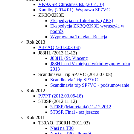
VK9XSP. Christmas Isl. (2014.10)
Karaiby (2014.01). Wyprawa SP7VC
ZK3Q/ZK3E
Ekspedycja na Tokelau Is. (ZK3)
Ekspedycja ZK3Q/ZK3E wyruszyła w
podróż
Wyprawa na Tokelau. Relacja
Rok 2013
A3EAQ (2013.03-04)
J88HL (2013.11-12)
J88HL (St. Vincent)
J88HL na IV miejscu wśród wypraw roku
2013
Scandinavia Trip SP7VC (2013.07-08)
Scandinavia Trip SP7VC
Scandinavia trip SP7VC - podsumowanie
Rok 2012
PJ7PT (2012.03.05-18)
5T0SP (2012.11-12)
5T0SP (Mauretania) 11-12.2012
5T0SP. Finał - raz jeszcze
Rok 2011
T30AQ, T30RH (2011.03)
Nasi na T30
Nasi na T30 - Powrót