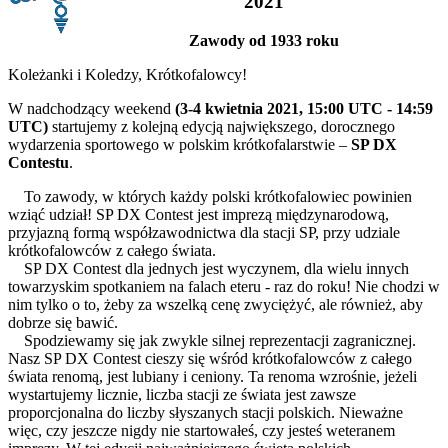
2021
Zawody od 1933 roku
Koleżanki i Koledzy, Krótkofalowcy!
W nadchodzący weekend
(3-4 kwietnia 2021, 15:00 UTC - 14:59
UTC)
startujemy z kolejną edycją największego, dorocznego
wydarzenia sportowego w polskim krótkofalarstwie –
SP DX
Contestu
.
To zawody, w których każdy polski krótkofalowiec powinien
wziąć udział! SP DX Contest jest imprezą międzynarodową,
przyjazną formą współzawodnictwa dla stacji SP, przy udziale
krótkofalowców z całego świata.
SP DX Contest dla jednych jest wyczynem, dla wielu innych
towarzyskim spotkaniem na falach eteru - raz do roku! Nie chodzi w
nim tylko o to, żeby za wszelką cenę zwyciężyć, ale również, aby
dobrze się bawić.
Spodziewamy się jak zwykle silnej reprezentacji zagranicznej.
Nasz SP DX Contest cieszy się wśród krótkofalowców z całego
świata renomą, jest lubiany i ceniony. Ta renoma wzrośnie, jeżeli
wystartujemy licznie, liczba stacji ze świata jest zawsze
proporcjonalna do liczby słyszanych stacji polskich. Nieważne
więc, czy jeszcze nigdy nie startowałeś, czy jesteś weteranem