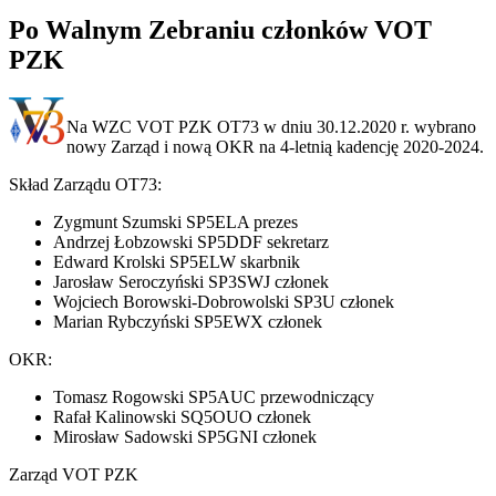
Po Walnym Zebraniu członków VOT
PZK
Na WZC VOT PZK OT73 w dniu 30.12.2020 r. wybrano
nowy Zarząd i nową OKR na 4-letnią kadencję 2020-2024.
Skład Zarządu OT73:
Zygmunt Szumski SP5ELA prezes
Andrzej Łobzowski SP5DDF sekretarz
Edward Krolski SP5ELW skarbnik
Jarosław Seroczyński SP3SWJ członek
Wojciech Borowski-Dobrowolski SP3U członek
Marian Rybczyński SP5EWX członek
OKR:
Tomasz Rogowski SP5AUC przewodniczący
Rafał Kalinowski SQ5OUO członek
Mirosław Sadowski SP5GNI członek
Zarząd VOT PZK