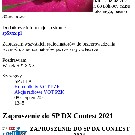
dzień - 08.08.2021
r. do północy czasu
lokalnego, pasmo
80-metrowe.
Dodatkowe informacje na stronie:
sp5xxx.pl
Zapraszam wszystkich radioamatorów do przeprowadzenia
łączności, a radioamatorów-pszczelarzy zwłaszcza!
Pozdrawiam.
Wacek SP5XXX
Szczegóły
SP5ELA
Komunikaty VOT PZK
Akcje radiowe VOT PZK
08 sierpień 2021
1345
Zaproszenie do SP DX Contest 2021
ZAPROSZENIE DO SP DX CONTEST