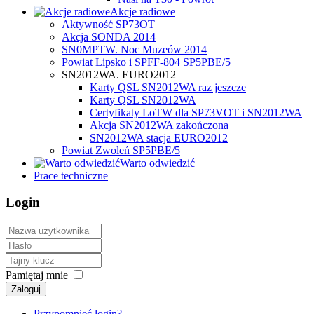
Akcje radiowe
Aktywność SP73OT
Akcja SONDA 2014
SN0MPTW. Noc Muzeów 2014
Powiat Lipsko i SPFF-804 SP5PBE/5
SN2012WA. EURO2012
Karty QSL SN2012WA raz jeszcze
Karty QSL SN2012WA
Certyfikaty LoTW dla SP73VOT i SN2012WA
Akcja SN2012WA zakończona
SN2012WA stacja EURO2012
Powiat Zwoleń SP5PBE/5
Warto odwiedzić
Prace techniczne
Login
Pamiętaj mnie
Zaloguj
Przypomnieć login?