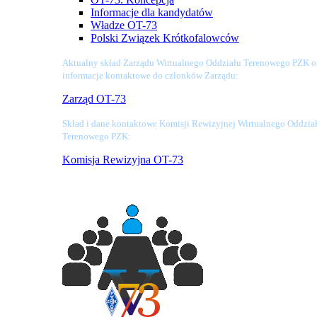
Informacje dla kandydatów
Władze OT-73
Polski Związek Krótkofalowców
Aktualny skład Zarządu Wirtualnego Oddziału Terenowego PZK o
informacje kontaktowe do członków Zarządu:
Zarząd OT-73
Skład i dane kontaktowe Komisji Rewizyjnej Wirtualnego Oddzia
Terenowego PZK:
Komisja Rewizyjna OT-73