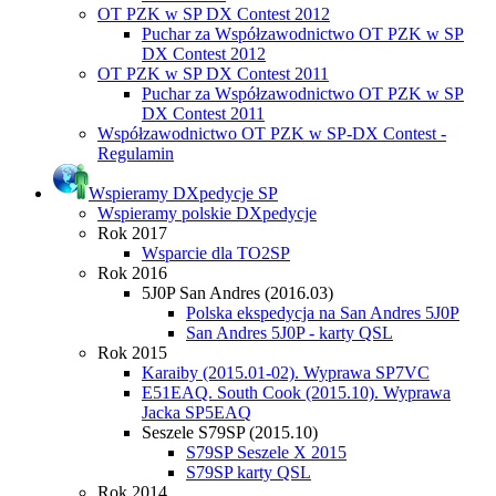
OT PZK w SP DX Contest 2012
Puchar za Współzawodnictwo OT PZK w SP
DX Contest 2012
OT PZK w SP DX Contest 2011
Puchar za Współzawodnictwo OT PZK w SP
DX Contest 2011
Współzawodnictwo OT PZK w SP-DX Contest -
Regulamin
Wspieramy DXpedycje SP
Wspieramy polskie DXpedycje
Rok 2017
Wsparcie dla TO2SP
Rok 2016
5J0P San Andres (2016.03)
Polska ekspedycja na San Andres 5J0P
San Andres 5J0P - karty QSL
Rok 2015
Karaiby (2015.01-02). Wyprawa SP7VC
E51EAQ. South Cook (2015.10). Wyprawa
Jacka SP5EAQ
Seszele S79SP (2015.10)
S79SP Seszele X 2015
S79SP karty QSL
Rok 2014