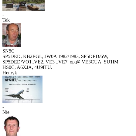
-
Tak
SN5C
SP5DED, KB2EGL, JW0A 1982/1983, SP5DED/6W,
SP5DED/VO1..VE2..VE3 ..VE7, op.@ VE3CUA, SU1IM,
HS0C, A6XJA, 4U9ITU.
Henryk
-
Nie