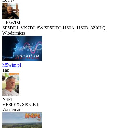
LoTW
HF5WIM
SP5DDJ, VK7DI, 6W/SP5DDJ, HS0A, HS0B, 3Z0ILQ
Włodzimierz
hf5wim.pl
Tak
N4PL
VE3PEX, SP5GBT
Waldemar