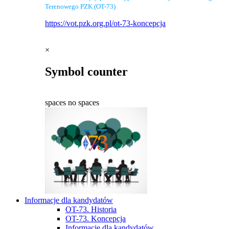
Terenowego PZK (OT-73)
https://vot.pzk.org.pl/ot-73-koncepcja
×
Symbol counter
spaces
no spaces
Informacje dla kandydatów
OT-73. Historia
OT-73. Koncepcja
Informacje dla kandydatów