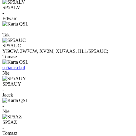
SP5ALV
-
Edward
-
Tak
SP5AUC
YI9CW, 3W7CW, XV2M, XU7AAS, HL1/SP5AUC;
Tomasz
sp5auc.rf.pl
Nie
SP5AUY
-
Jacek
-
Nie
SP5AZ
-
Tomasz