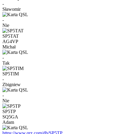
-
Sławomir
-
Nie
SP5TAT
AG4VP
Michał
-
Tak
SP5TIM
-
Zbigniew
-
Nie
SP5TP
SQ5GA
Adam
https://www.qrz.com/db/SP5TP