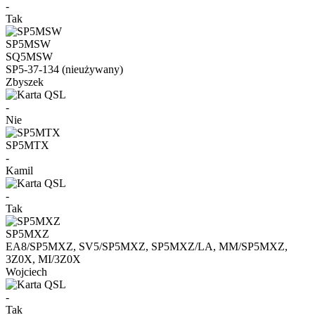
-
Tak
SP5MSW
SQ5MSW
SP5-37-134 (nieużywany)
Zbyszek
-
Nie
SP5MTX
-
Kamil
-
Tak
SP5MXZ
EA8/SP5MXZ, SV5/SP5MXZ, SP5MXZ/LA, MM/SP5MXZ,
3Z0X, MI/3Z0X
Wojciech
-
Tak