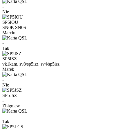
-
Nie
SP5IOU
SN0P, SN0S
Marcin
-
Tak
SP5ISZ
vk1kam, sv8/sp5isz, sv4/sp5isz
Marek
-
Nie
SP5JSZ
-
Zbigniew
-
Tak