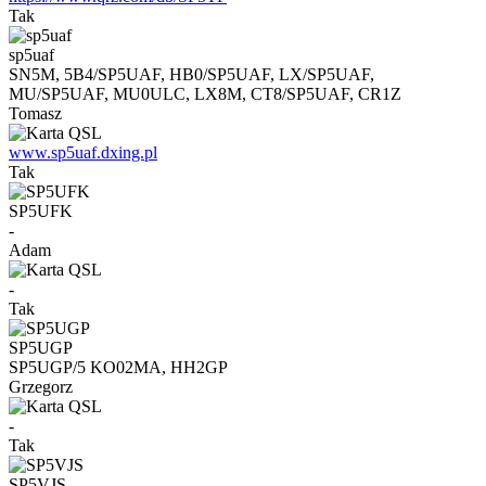
Tak
sp5uaf
SN5M, 5B4/SP5UAF, HB0/SP5UAF, LX/SP5UAF,
MU/SP5UAF, MU0ULC, LX8M, CT8/SP5UAF, CR1Z
Tomasz
www.sp5uaf.dxing.pl
Tak
SP5UFK
-
Adam
-
Tak
SP5UGP
SP5UGP/5 KO02MA, HH2GP
Grzegorz
-
Tak
SP5VJS