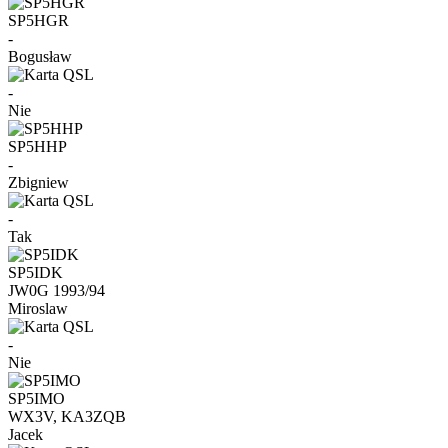
SP5HGR
-
Bogusław
-
Nie
SP5HHP
-
Zbigniew
-
Tak
SP5IDK
JW0G 1993/94
Miroslaw
-
Nie
SP5IMO
WX3V, KA3ZQB
Jacek