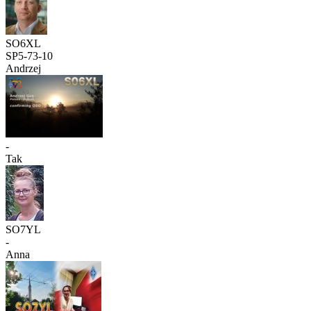
SO6XL
SP5-73-10
Andrzej
-
Tak
SO7YL
-
Anna