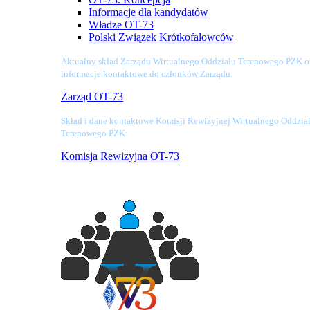
Informacje dla kandydatów
Władze OT-73
Polski Związek Krótkofalowców
Aktualny skład Zarządu Wirtualnego Oddziału Terenowego PZK o
informacje kontaktowe do członków Zarządu:
Zarząd OT-73
Skład i dane kontaktowe Komisji Rewizyjnej Wirtualnego Oddzia
Terenowego PZK:
Komisja Rewizyjna OT-73