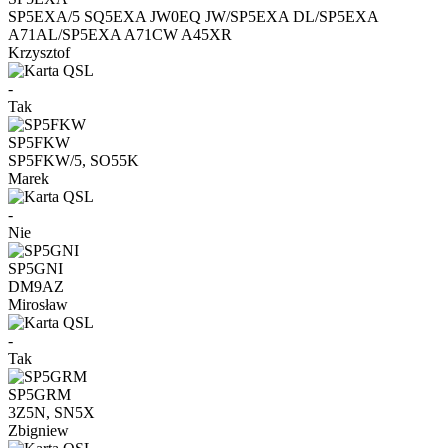
SP5EXA/5 SQ5EXA JW0EQ JW/SP5EXA DL/SP5EXA
A71AL/SP5EXA A71CW A45XR
Krzysztof
-
Tak
SP5FKW
SP5FKW/5, SO55K
Marek
-
Nie
SP5GNI
DM9AZ
Mirosław
-
Tak
SP5GRM
3Z5N, SN5X
Zbigniew