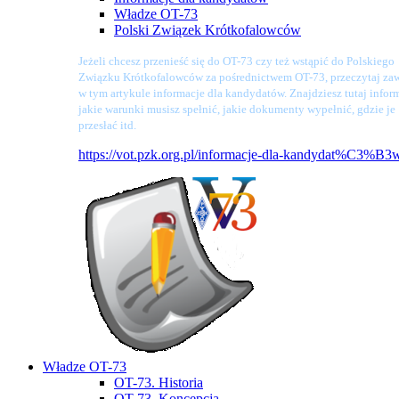
Władze OT-73
Polski Związek Krótkofalowców
Jeżeli chcesz przenieść się do OT-73 czy też wstąpić do Polskiego
Związku Krótkofalowców za pośrednictwem OT-73, przeczytaj zaw
w tym artykule informacje dla kandydatów. Znajdziesz tutaj infor
jakie warunki musisz spełnić, jakie dokumenty wypełnić, gdzie je
przesłać itd.
https://vot.pzk.org.pl/informacje-dla-kandydat%C3%B3
Władze OT-73
OT-73. Historia
OT-73. Koncepcja