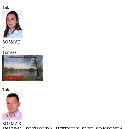
-
Tak
SO5MAT
-
Tomasz
-
Tak
SO5MAX
SN5ZIMA , SO37SONDA , HF5TYTUS, SN0D, SO40SONDA