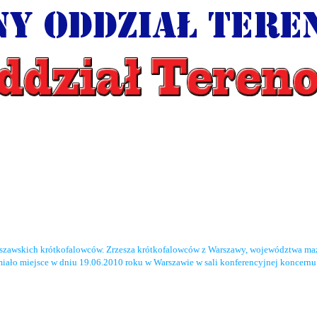
rszawskich krótkofalowców. Zrzesza krótkofalowców z Warszawy, województwa maz
miało miejsce w dniu 19.06.2010 roku w Warszawie w sali konferencyjnej koncernu