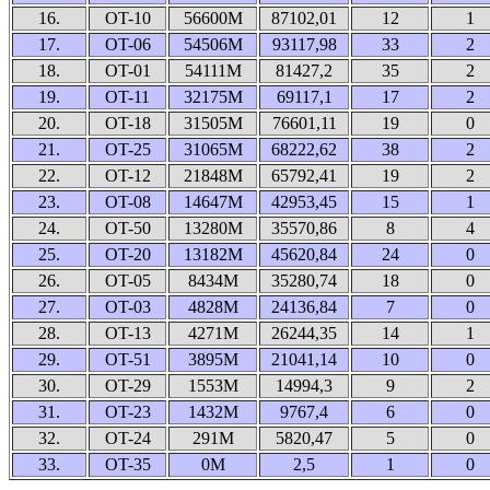
16.
OT-10
56600M
87102,01
12
1
17.
OT-06
54506M
93117,98
33
2
18.
OT-01
54111M
81427,2
35
2
19.
OT-11
32175M
69117,1
17
2
20.
OT-18
31505M
76601,11
19
0
21.
OT-25
31065M
68222,62
38
2
22.
OT-12
21848M
65792,41
19
2
23.
OT-08
14647M
42953,45
15
1
24.
OT-50
13280M
35570,86
8
4
25.
OT-20
13182M
45620,84
24
0
26.
OT-05
8434M
35280,74
18
0
27.
OT-03
4828M
24136,84
7
0
28.
OT-13
4271M
26244,35
14
1
29.
OT-51
3895M
21041,14
10
0
30.
OT-29
1553M
14994,3
9
2
31.
OT-23
1432M
9767,4
6
0
32.
OT-24
291M
5820,47
5
0
33.
OT-35
0M
2,5
1
0