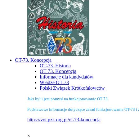
OT-73. Koncepcja
OT-73. Historia
OT-73. Koncepcja
Informacje dla kandydatów
Władze OT-73
Polski Związek Krótkofalowców
Jaki był i jest pomysł na funkcjonowanie OT-73.
Podstawowe informacje dotyczące zasad funkcjonowania OT-73 i 
https://vot.pzk.org.pl/ot-73-koncepcja
×