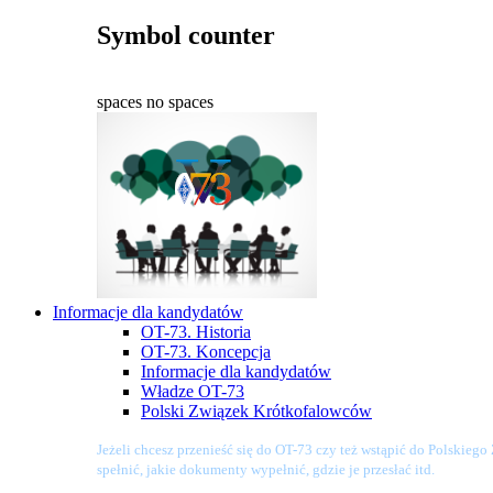
Symbol counter
spaces
no spaces
Informacje dla kandydatów
OT-73. Historia
OT-73. Koncepcja
Informacje dla kandydatów
Władze OT-73
Polski Związek Krótkofalowców
Jeżeli chcesz przenieść się do OT-73 czy też wstąpić do Polskieg
spełnić, jakie dokumenty wypełnić, gdzie je przesłać itd.