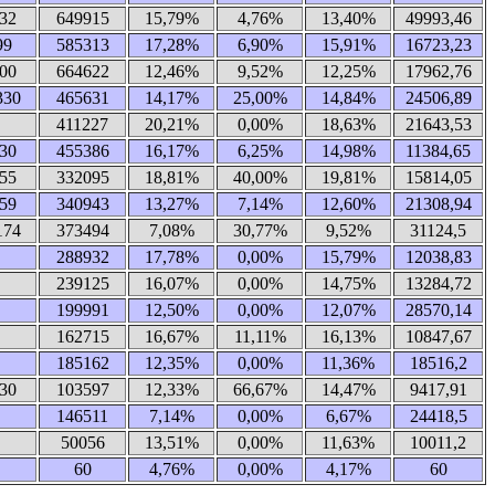
32
649915
15,79%
4,76%
13,40%
49993,46
99
585313
17,28%
6,90%
15,91%
16723,23
00
664622
12,46%
9,52%
12,25%
17962,76
330
465631
14,17%
25,00%
14,84%
24506,89
411227
20,21%
0,00%
18,63%
21643,53
30
455386
16,17%
6,25%
14,98%
11384,65
55
332095
18,81%
40,00%
19,81%
15814,05
59
340943
13,27%
7,14%
12,60%
21308,94
174
373494
7,08%
30,77%
9,52%
31124,5
288932
17,78%
0,00%
15,79%
12038,83
239125
16,07%
0,00%
14,75%
13284,72
199991
12,50%
0,00%
12,07%
28570,14
162715
16,67%
11,11%
16,13%
10847,67
185162
12,35%
0,00%
11,36%
18516,2
30
103597
12,33%
66,67%
14,47%
9417,91
146511
7,14%
0,00%
6,67%
24418,5
50056
13,51%
0,00%
11,63%
10011,2
60
4,76%
0,00%
4,17%
60