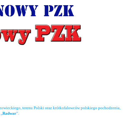
owieckiego, terenu Polski oraz krótkofalowców polskiego pochodzenia,
 „
Radwar
”.