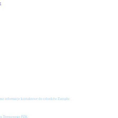
w
raz informacje kontaktowe do członków Zarządu:
ału Terenowego PZK: