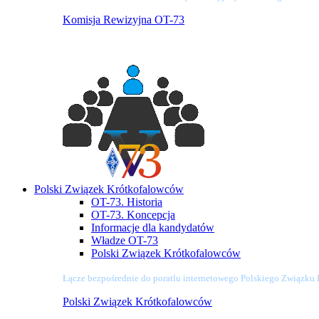
Komisja Rewizyjna OT-73
Polski Związek Krótkofalowców
OT-73. Historia
OT-73. Koncepcja
Informacje dla kandydatów
Władze OT-73
Polski Związek Krótkofalowców
Łącze bezpośrednie do poratlu internetowego Polskiego Związku
Polski Związek Krótkofalowców