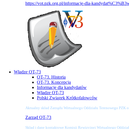
https://vot.pzk.org.pl/informacje-dla-kandydat%C3%B3
Władze OT-73
OT-73. Historia
OT-73. Koncepcja
Informacje dla kandydatów
Władze OT-73
Polski Związek Krótkofalowców
Aktualny skład Zarządu Wirtualnego Oddziału Terenowego PZK o
Zarząd OT-73
Skład i dane kontaktowe Komisji Rewizyjnej Wirtualnego Oddzi