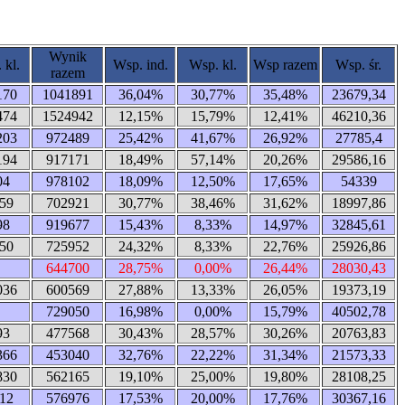
Wynik
 kl.
Wsp. ind.
Wsp. kl.
Wsp razem
Wsp. śr.
razem
170
1041891
36,04%
30,77%
35,48%
23679,34
474
1524942
12,15%
15,79%
12,41%
46210,36
203
972489
25,42%
41,67%
26,92%
27785,4
194
917171
18,49%
57,14%
20,26%
29586,16
04
978102
18,09%
12,50%
17,65%
54339
59
702921
30,77%
38,46%
31,62%
18997,86
98
919677
15,43%
8,33%
14,97%
32845,61
50
725952
24,32%
8,33%
22,76%
25926,86
644700
28,75%
0,00%
26,44%
28030,43
036
600569
27,88%
13,33%
26,05%
19373,19
729050
16,98%
0,00%
15,79%
40502,78
93
477568
30,43%
28,57%
30,26%
20763,83
366
453040
32,76%
22,22%
31,34%
21573,33
830
562165
19,10%
25,00%
19,80%
28108,25
12
576976
17,53%
20,00%
17,76%
30367,16