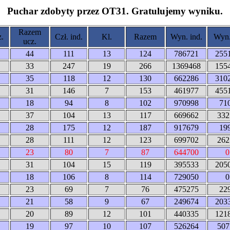
Puchar zdobyty przez OT31. Gratulujemy wyniku.
Razem
z.
Czł. ind.
Kl.
Razem
Wyn. ind.
Wyn.
ucz.
44
111
13
124
786721
255
33
247
19
266
1369468
155
35
118
12
130
662286
310
31
146
7
153
461977
455
18
94
8
102
970998
71
37
104
13
117
669662
332
28
175
12
187
917679
19
28
111
12
123
699702
262
23
80
7
87
644700
0
31
104
15
119
395533
205
18
106
8
114
729050
0
23
69
7
76
475275
22
21
58
9
67
249674
203
20
89
12
101
440335
121
19
97
10
107
526264
507