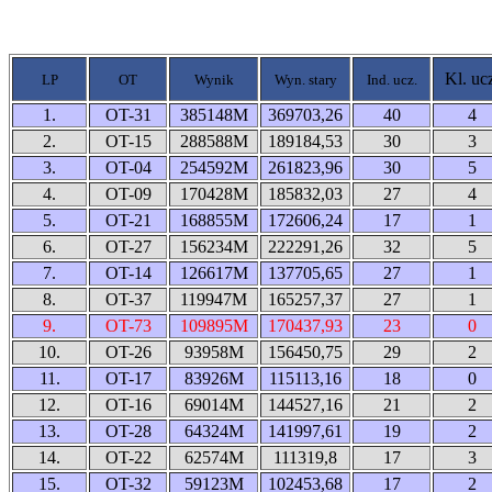
Kl. uc
LP
OT
Wynik
Wyn. stary
Ind. ucz.
1.
OT-31
385148M
369703,26
40
4
2.
OT-15
288588M
189184,53
30
3
3.
OT-04
254592M
261823,96
30
5
4.
OT-09
170428M
185832,03
27
4
5.
OT-21
168855M
172606,24
17
1
6.
OT-27
156234M
222291,26
32
5
7.
OT-14
126617M
137705,65
27
1
8.
OT-37
119947M
165257,37
27
1
9.
OT-73
109895M
170437,93
23
0
10.
OT-26
93958M
156450,75
29
2
11.
OT-17
83926M
115113,16
18
0
12.
OT-16
69014M
144527,16
21
2
13.
OT-28
64324M
141997,61
19
2
14.
OT-22
62574M
111319,8
17
3
15.
OT-32
59123M
102453,68
17
2